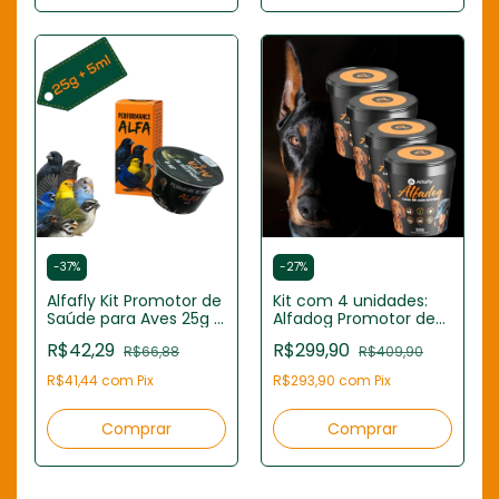
-
37
%
-
27
%
Alfafly Kit Promotor de
Kit com 4 unidades:
Saúde para Aves 25g +
Alfadog Promotor de
Óleo 5ml
Saúde Alfafly para
R$42,29
R$299,90
R$66,88
R$409,90
Cães 500g (Total 2kg)
R$41,44
com
Pix
R$293,90
com
Pix