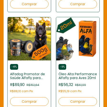
-
41
%
-
9
%
Alfadog Promotor de
Óleo Alta Performance
Saúde Alfafly para
Alfafly para Aves 20ml
Cães 500g
R$89,90
R$56,32
R$152,64
R$61,99
R$88,10
com
Pix
R$55,19
com
Pix