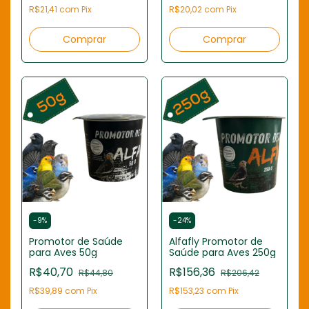
R$21,41
com
Pix
R$20,02
com
Pix
-
9
%
-
24
%
Promotor de Saúde
Alfafly Promotor de
para Aves 50g
Saúde para Aves 250g
R$40,70
R$156,36
R$44,80
R$206,42
R$39,89
com
Pix
R$153,23
com
Pix