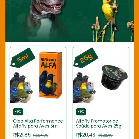
-
9
%
-
9
%
Óleo Alta Performance
Alfafly Promotor de
Alfafly para Aves 5ml
Saúde para Aves 25g
R$21,85
R$20,43
R$24,05
R$22,49