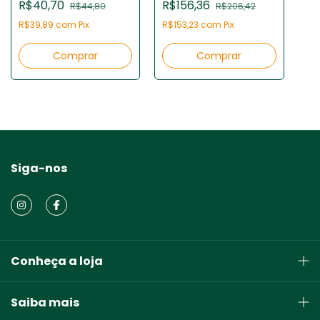
R$40,70
R$156,36
R$44,80
R$206,42
R$39,89
com
Pix
R$153,23
com
Pix
Siga-nos
Conheça a loja
Saiba mais