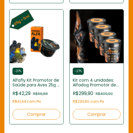
-
37
%
-
27
%
Alfafly Kit Promotor de
Kit com 4 unidades:
Saúde para Aves 25g +
Alfadog Promotor de
Óleo 5ml
Saúde Alfafly para
R$42,29
R$299,90
R$66,88
R$409,90
Cães 500g (Total 2kg)
R$41,44
com
Pix
R$293,90
com
Pix