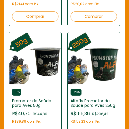
R$21,41
com
Pix
R$20,02
com
Pix
-
9
%
-
24
%
Promotor de Saúde
Alfafly Promotor de
para Aves 50g
Saúde para Aves 250g
R$40,70
R$156,36
R$44,80
R$206,42
R$39,89
com
Pix
R$153,23
com
Pix