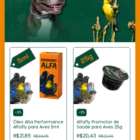
-
9
%
-
9
%
Óleo Alta Performance
Alfafly Promotor de
Alfafly para Aves 5ml
Saúde para Aves 25g
R$21,85
R$20,43
R$24,05
R$22,49