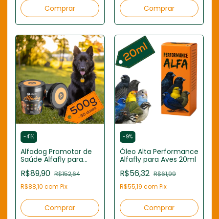
-
41
%
-
9
%
Alfadog Promotor de
Óleo Alta Performance
Saúde Alfafly para
Alfafly para Aves 20ml
Cães 500g
R$89,90
R$56,32
R$152,64
R$61,99
R$88,10
com
Pix
R$55,19
com
Pix