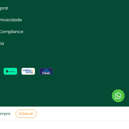
prar
 Privacidade
 Compliance
ia
compra.
Entendi