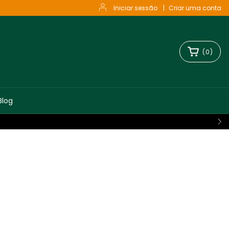
Iniciar sessão
|
Criar uma conta
(
0
)
Blog