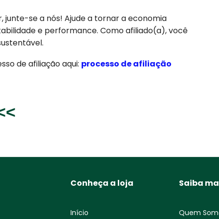
, junte-se a nós! Ajude a tornar a economia
tabilidade e performance. Como afiliado(a), você
ustentável.
so de afiliação aqui:
processo de afiliação
<<<
Conheça a loja
Saiba ma
Início
Quem Som