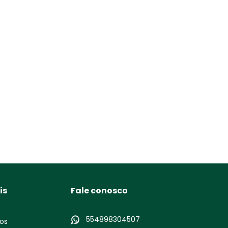
is
Fale conosco
554898304507
os