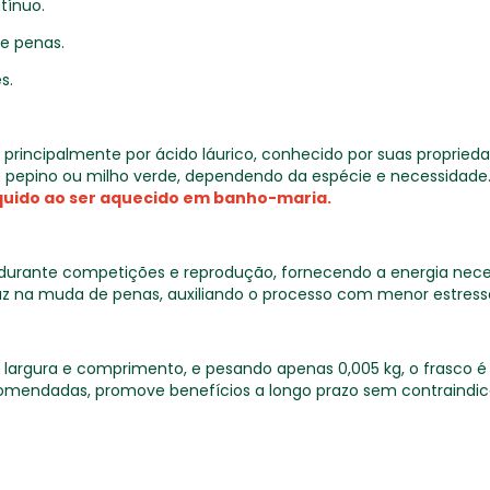
tínuo.
e penas.
s.
rincipalmente por ácido láurico, conhecido por suas propriedade
 pepino ou milho verde, dependendo da espécie e necessidade
quido ao ser aquecido em banho-maria.
durante competições e reprodução, fornecendo a energia nec
az na muda de penas, auxiliando o processo com menor estress
largura e comprimento, e pesando apenas 0,005 kg, o frasco é
omendadas, promove benefícios a longo prazo sem contraindica