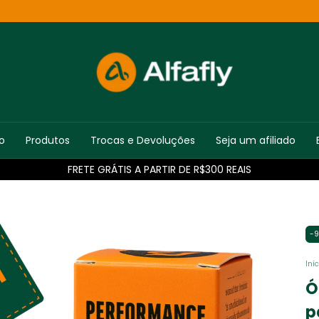
io
Produtos
Trocas e Devoluções
Seja um afiliado
3X SEM JUROS ACIMA DE R$600 REAIS
-
9
Iníc
Ó
p