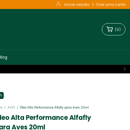
Iniciar sessão
|
Criar uma conta
(
0
)
Blog
%
io
/
AVES
/
Óleo Alta Performance Alfafly para Aves 20ml
leo Alta Performance Alfafly
ara Aves 20ml