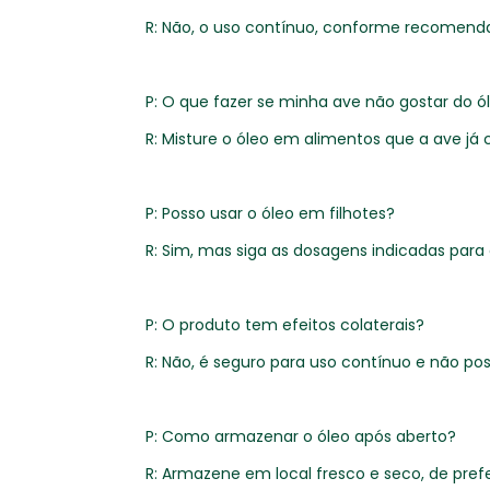
R: Não, o uso contínuo, conforme recomend
P: O que fazer se minha ave não gostar do ó
R: Misture o óleo em alimentos que a ave j
P: Posso usar o óleo em filhotes?
R: Sim, mas siga as dosagens indicadas para 
P: O produto tem efeitos colaterais?
R: Não, é seguro para uso contínuo e não pos
P: Como armazenar o óleo após aberto?
R: Armazene em local fresco e seco, de prefe