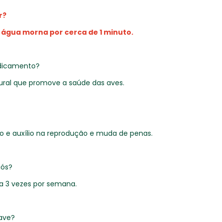
r?
água morna por cerca de 1 minuto.
edicamento?
ural que promove a saúde das aves.
co e auxílio na reprodução e muda de penas.
iós?
 a 3 vezes por semana.
 ave?