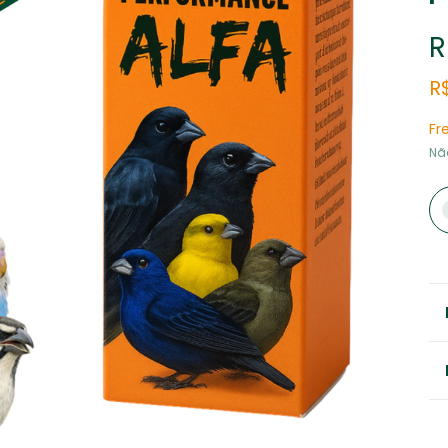
R
R
Fr
Nã