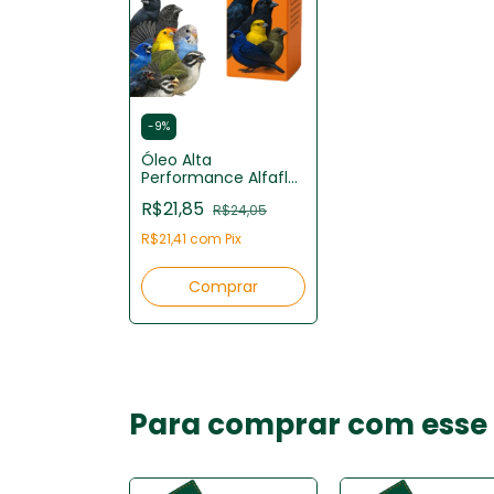
-
9
%
Óleo Alta
Performance Alfafly
para Aves 5ml
R$21,85
R$24,05
R$21,41
com
Pix
Para comprar com esse