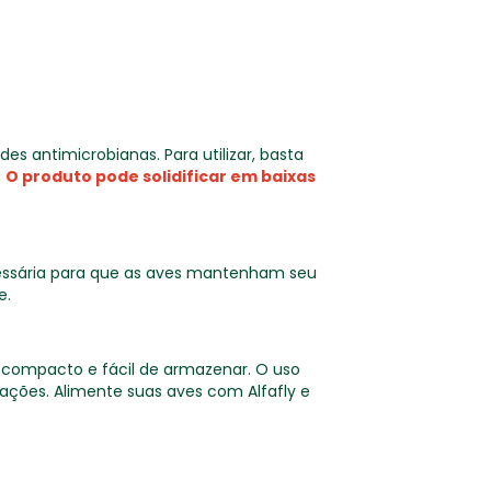
s antimicrobianas. Para utilizar, basta
.
O produto pode solidificar em baixas
essária para que as aves mantenham seu
e.
 compacto e fácil de armazenar. O uso
ções. Alimente suas aves com Alfafly e